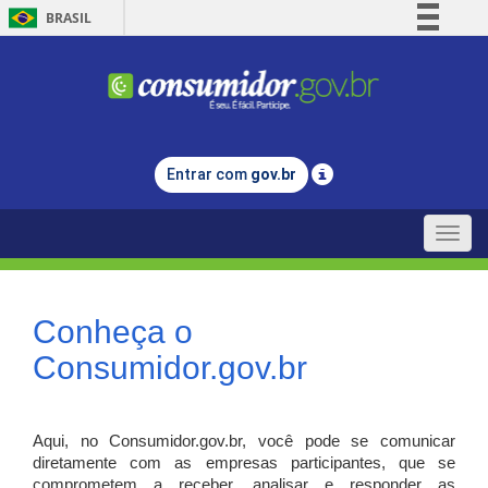
BRASIL
Simplifique!
Comunica BR
Participe
Acesso à informação
Entrar com
gov.br
Legislação
Canais
Toggle
naviga
Conheça o
Consumidor.gov.br
Aqui, no Consumidor.gov.br, você pode se comunicar
diretamente com as empresas participantes, que se
comprometem a receber, analisar e responder as