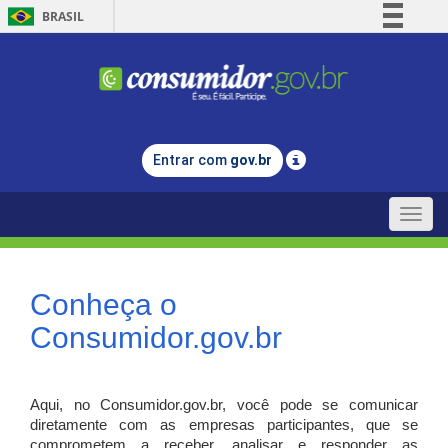
BRASIL
Simplifique!
Comunica BR
Participe
Acesso à informação
Entrar com
gov.br
Legislação
Canais
Toggle
naviga
Conheça o
Consumidor.gov.br
Aqui, no Consumidor.gov.br, você pode se comunicar
diretamente com as empresas participantes, que se
comprometem a receber, analisar e responder as