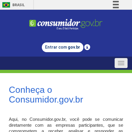
BRASIL
Simplifique!
Comunica BR
Participe
Acesso à informação
Entrar com
gov.br
Legislação
Canais
Toggle
naviga
Conheça o
Consumidor.gov.br
Aqui, no Consumidor.gov.br, você pode se comunicar
diretamente com as empresas participantes, que se
comprometem a receber, analisar e responder as