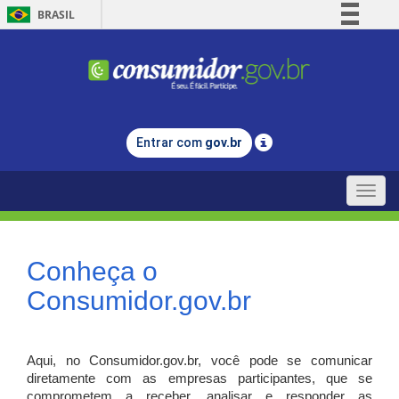
BRASIL
Simplifique!
Comunica BR
Participe
Acesso à informação
Entrar com
gov.br
Legislação
Canais
Toggle
naviga
Conheça o
Consumidor.gov.br
Aqui, no Consumidor.gov.br, você pode se comunicar
diretamente com as empresas participantes, que se
comprometem a receber, analisar e responder as