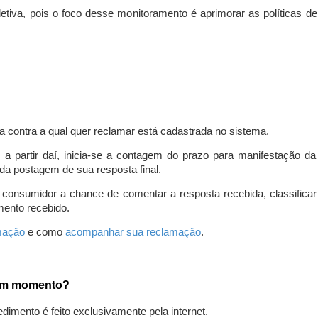
iva, pois o foco desse monitoramento é aprimorar as políticas d
a contra a qual quer reclamar está cadastrada no sistema.
, a partir daí, inicia-se a contagem do prazo para manifestação 
da postagem de sua resposta final.
 consumidor a chance de comentar a resposta recebida, classifi
mento recebido.
amação
e como
acompanhar sua reclamação
.
gum momento?
edimento é feito exclusivamente pela internet.