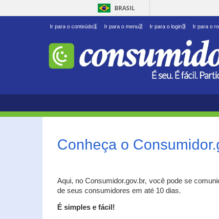
BRASIL
Ir para o conteúdo
1
Ir para o menu
2
Ir para o login
3
Ir para o r
Conheça o Consumidor.
Aqui, no Consumidor.gov.br, você pode se comuni
de seus consumidores em até 10 dias.
É simples e fácil!