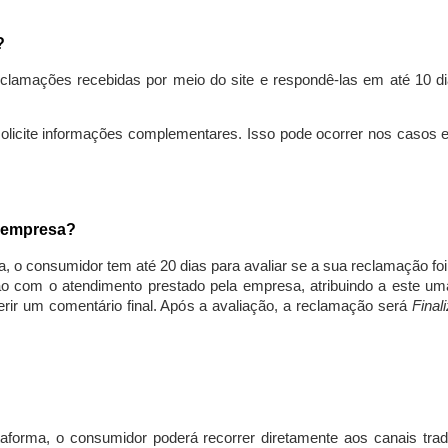
s?
lamações recebidas por meio do site e respondê-las em até 10 dia
solicite informações complementares. Isso pode ocorrer nos casos 
a empresa?
, o consumidor tem até 20 dias para avaliar se a sua reclamação fo
ção com o atendimento prestado pela empresa, atribuindo a este um
nserir um comentário final. Após a avaliação, a reclamação será
Final
aforma, o consumidor poderá recorrer diretamente aos canais trad