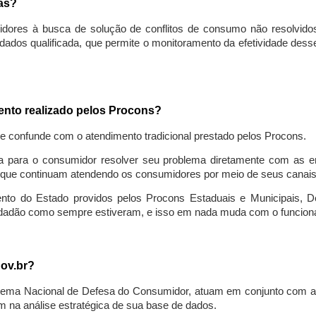
sas?
idores à busca de solução de conflitos de consumo não resolvido
ados qualificada, que permite o monitoramento da efetividade des
mento realizado pelos Procons?
se confunde com o atendimento tradicional prestado pelos Procons.
a para o consumidor resolver seu problema diretamente com as em
que continuam atendendo os consumidores por meio de seus canais t
ento do Estado providos pelos Procons Estaduais e Municipais, De
cidadão como sempre estiveram, e isso em nada muda com o funcion
gov.br?
ema Nacional de Defesa do Consumidor, atuam em conjunto com a 
 na análise estratégica de sua base de dados.