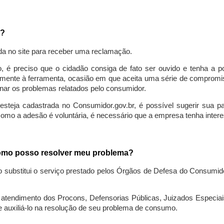
a?
da no site para receber uma reclamação.
o, é preciso que o cidadão consiga de fato ser ouvido e tenha a 
lmente à ferramenta, ocasião em que aceita uma série de compromiss
ionar os problemas relatados pelo consumidor.
eja cadastrada no Consumidor.gov.br, é possível sugerir sua parti
como a adesão é voluntária, é necessário que a empresa tenha intere
 como posso resolver meu problema?
o substitui o serviço prestado pelos Órgãos de Defesa do Consumi
endimento dos Procons, Defensorias Públicas, Juizados Especiais 
e auxiliá-lo na resolução de seu problema de consumo.