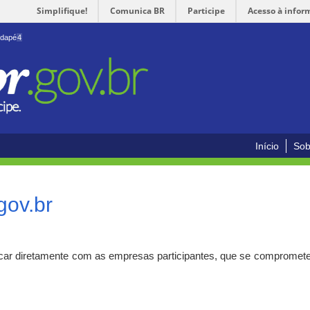
Simplifique!
Comunica BR
Participe
Acesso à infor
odapé
4
Início
Sob
gov.br
car diretamente com as empresas participantes, que se compromete