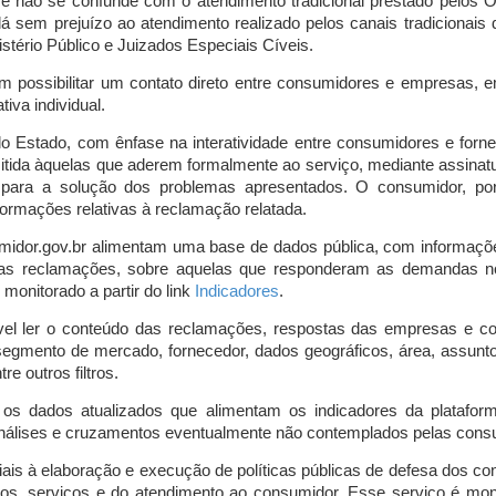
o e não se confunde com o atendimento tradicional prestado pelo
á sem prejuízo ao atendimento realizado pelos canais tradicionai
stério Público e Juizados Especiais Cíveis.
m possibilitar um contato direto entre consumidores e empresas, 
iva individual.
lo Estado, com ênfase na interatividade entre consumidores e for
mitida àquelas que aderem formalmente ao serviço, mediante assin
is para a solução dos problemas apresentados. O consumidor, po
ormações relativas à reclamação relatada.
midor.gov.br alimentam uma base de dados pública, com informaçõ
 das reclamações, sobre aquelas que responderam as demandas n
onitorado a partir do link
Indicadores
.
vel ler o conteúdo das reclamações, respostas das empresas e co
segmento de mercado, fornecedor, dados geográficos, área, assunto,
re outros filtros.
r os dados atualizados que alimentam os indicadores da platafor
nálises e cruzamentos eventualmente não contemplados pelas consul
is à elaboração e execução de políticas públicas de defesa dos c
os, serviços e do atendimento ao consumidor. Esse serviço é mon