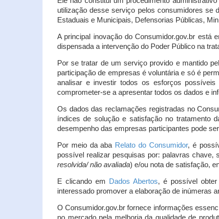
Ele não constitui um procedimento administrativ
utilização desse serviço pelos consumidores se d
Estaduais e Municipais, Defensorias Públicas, Mini
A principal inovação do Consumidor.gov.br está e
dispensada a intervenção do Poder Público na tratat
Por se tratar de um serviço provido e mantido pe
participação de empresas é voluntária e só é per
analisar e investir todos os esforços possíve
comprometer-se a apresentar todos os dados e inf
Os dados das reclamações registradas no Consu
índices de solução e satisfação no tratamento
desempenho das empresas participantes pode ser m
Por meio da aba
Relato do Consumidor
, é possí
possível realizar pesquisas por: palavras chave, 
resolvida/ não avaliada
) e/ou nota de satisfação, ent
E clicando em
Dados Abertos
, é possível obte
interessado promover a elaboração de inúmeras a
O Consumidor.gov.br fornece informações essencia
no mercado pela melhoria da qualidade de produt