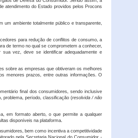
s Órgãos de Defesa do Consumidor. Sendo assim, a
s de atendimento do Estado providos pelos Procons
em um ambiente totalmente público e transparente,
necedores para redução de conflitos de consumo, a
atura de termo no qual se comprometem a conhecer,
r sua vez, deve se identificar adequadamente e
es sobre as empresas que obtiveram os melhores
os menores prazos, entre outras informações. O
mentário final dos consumidores, sendo inclusive
 problema, período, classificação (
resolvida / não
ma, em formato aberto, o que permite a qualquer
tas disponíveis na plataforma.
onsumidores, bem como incentiva a competitividade
itorado pela Secretaria Nacional do Consumidor -