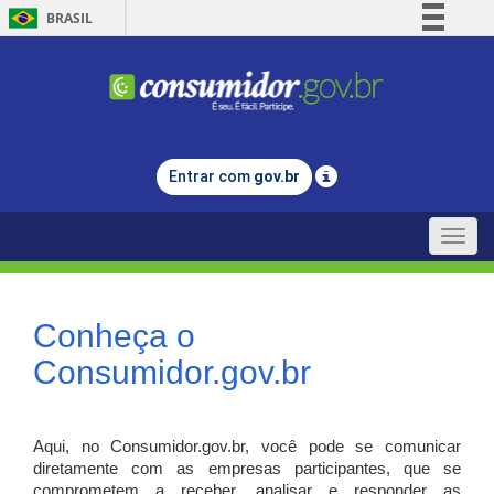
BRASIL
Simplifique!
Comunica BR
Participe
Acesso à informação
Entrar com
gov.br
Legislação
Canais
Toggle
naviga
Conheça o
Consumidor.gov.br
Aqui, no Consumidor.gov.br, você pode se comunicar
diretamente com as empresas participantes, que se
comprometem a receber, analisar e responder as