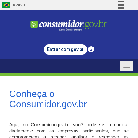
BRASIL
Simplifique!
Comunica BR
Participe
Acesso à informação
Entrar com
gov.br
Legislação
Canais
Toggle
naviga
Conheça o
Consumidor.gov.br
Aqui, no Consumidor.gov.br, você pode se comunicar
diretamente com as empresas participantes, que se
comprometem a receber, analisar e responder as