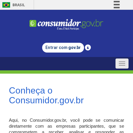
BRASIL
Simplifique!
Comunica BR
Participe
Acesso à informação
Entrar com
gov.br
Legislação
Canais
Toggle
naviga
Conheça o
Consumidor.gov.br
Aqui, no Consumidor.gov.br, você pode se comunicar
diretamente com as empresas participantes, que se
comprometem a receber, analisar e responder as