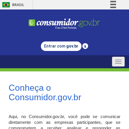
BRASIL
Simplifique!
Comunica BR
Participe
Acesso à informação
Entrar com
gov.br
Legislação
Canais
Toggle
naviga
Conheça o
Consumidor.gov.br
Aqui, no Consumidor.gov.br, você pode se comunicar
diretamente com as empresas participantes, que se
comprometem a receber, analisar e responder as