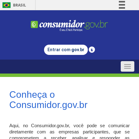
BRASIL
Simplifique!
Comunica BR
Participe
Acesso à informação
Entrar com
gov.br
Legislação
Canais
Toggle
naviga
Conheça o
Consumidor.gov.br
Aqui, no Consumidor.gov.br, você pode se comunicar
diretamente com as empresas participantes, que se
comprometem a receber, analisar e responder as