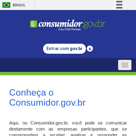
BRASIL
Simplifique!
Comunica BR
Participe
Acesso à informação
Entrar com
gov.br
Legislação
Canais
Toggle
naviga
Conheça o
Consumidor.gov.br
Aqui, no Consumidor.gov.br, você pode se comunicar
diretamente com as empresas participantes, que se
comprometem a receber, analisar e responder as