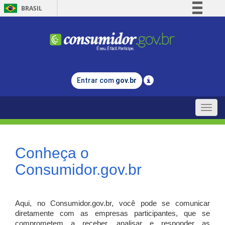
BRASIL
Simplifique!
Comunica BR
Participe
Acesso à informação
Entrar com
gov.br
Legislação
Canais
Toggle
naviga
Conheça o
Consumidor.gov.br
Aqui, no Consumidor.gov.br, você pode se comunicar
diretamente com as empresas participantes, que se
comprometem a receber, analisar e responder as