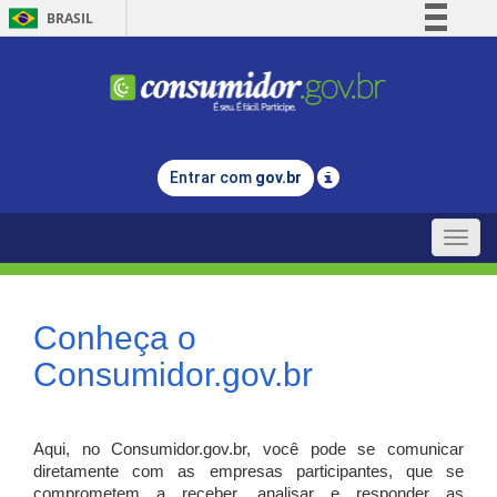
BRASIL
Simplifique!
Comunica BR
Participe
Acesso à informação
Entrar com
gov.br
Legislação
Canais
Toggle
naviga
Conheça o
Consumidor.gov.br
Aqui, no Consumidor.gov.br, você pode se comunicar
diretamente com as empresas participantes, que se
comprometem a receber, analisar e responder as