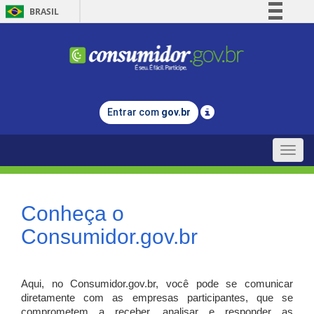
BRASIL
Simplifique!
Comunica BR
Participe
Acesso à informação
Entrar com
gov.br
Legislação
Canais
Toggle
naviga
Conheça o
Consumidor.gov.br
Aqui, no Consumidor.gov.br, você pode se comunicar
diretamente com as empresas participantes, que se
comprometem a receber, analisar e responder as