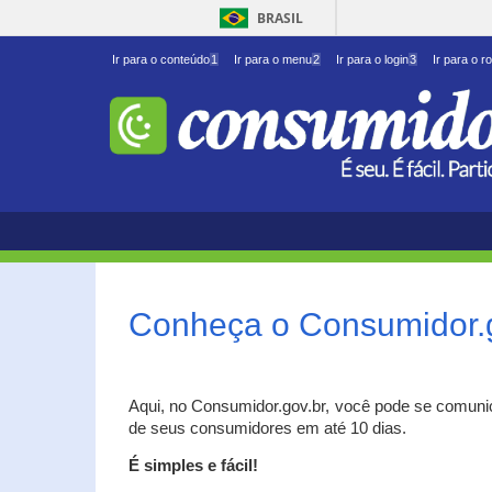
BRASIL
Ir para o conteúdo
1
Ir para o menu
2
Ir para o login
3
Ir para o r
Conheça o Consumidor.
Aqui, no Consumidor.gov.br, você pode se comuni
de seus consumidores em até 10 dias.
É simples e fácil!