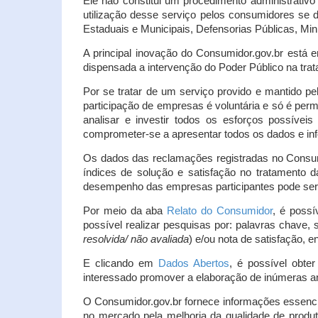
Ele não constitui um procedimento administrativ
utilização desse serviço pelos consumidores se d
Estaduais e Municipais, Defensorias Públicas, Mini
A principal inovação do Consumidor.gov.br está e
dispensada a intervenção do Poder Público na tratat
Por se tratar de um serviço provido e mantido pe
participação de empresas é voluntária e só é per
analisar e investir todos os esforços possíve
comprometer-se a apresentar todos os dados e inf
Os dados das reclamações registradas no Consu
índices de solução e satisfação no tratamento
desempenho das empresas participantes pode ser m
Por meio da aba
Relato do Consumidor
, é possí
possível realizar pesquisas por: palavras chave, 
resolvida/ não avaliada
) e/ou nota de satisfação, ent
E clicando em
Dados Abertos
, é possível obte
interessado promover a elaboração de inúmeras a
O Consumidor.gov.br fornece informações essencia
no mercado pela melhoria da qualidade de produt