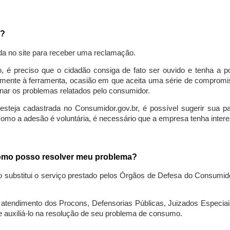
a?
da no site para receber uma reclamação.
o, é preciso que o cidadão consiga de fato ser ouvido e tenha a 
lmente à ferramenta, ocasião em que aceita uma série de compromiss
ionar os problemas relatados pelo consumidor.
eja cadastrada no Consumidor.gov.br, é possível sugerir sua parti
como a adesão é voluntária, é necessário que a empresa tenha intere
 como posso resolver meu problema?
o substitui o serviço prestado pelos Órgãos de Defesa do Consumi
endimento dos Procons, Defensorias Públicas, Juizados Especiais 
e auxiliá-lo na resolução de seu problema de consumo.