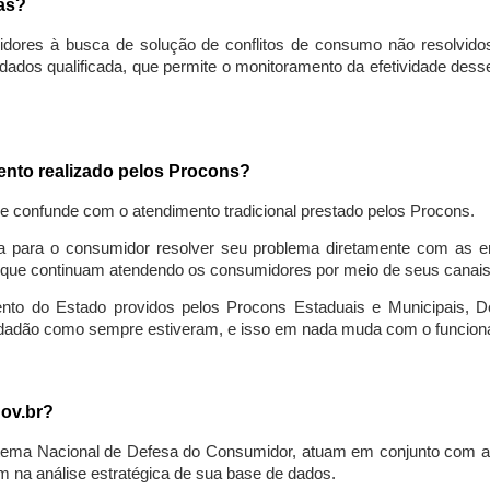
sas?
idores à busca de solução de conflitos de consumo não resolvido
ados qualificada, que permite o monitoramento da efetividade des
mento realizado pelos Procons?
se confunde com o atendimento tradicional prestado pelos Procons.
a para o consumidor resolver seu problema diretamente com as em
que continuam atendendo os consumidores por meio de seus canais t
ento do Estado providos pelos Procons Estaduais e Municipais, De
cidadão como sempre estiveram, e isso em nada muda com o funcion
gov.br?
ema Nacional de Defesa do Consumidor, atuam em conjunto com a 
 na análise estratégica de sua base de dados.