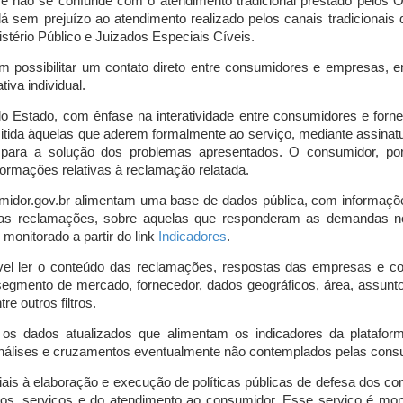
o e não se confunde com o atendimento tradicional prestado pelo
á sem prejuízo ao atendimento realizado pelos canais tradicionai
stério Público e Juizados Especiais Cíveis.
m possibilitar um contato direto entre consumidores e empresas, 
iva individual.
lo Estado, com ênfase na interatividade entre consumidores e for
mitida àquelas que aderem formalmente ao serviço, mediante assin
is para a solução dos problemas apresentados. O consumidor, po
ormações relativas à reclamação relatada.
midor.gov.br alimentam uma base de dados pública, com informaçõ
 das reclamações, sobre aquelas que responderam as demandas n
onitorado a partir do link
Indicadores
.
vel ler o conteúdo das reclamações, respostas das empresas e co
segmento de mercado, fornecedor, dados geográficos, área, assunto,
re outros filtros.
r os dados atualizados que alimentam os indicadores da platafor
nálises e cruzamentos eventualmente não contemplados pelas consul
is à elaboração e execução de políticas públicas de defesa dos c
os, serviços e do atendimento ao consumidor. Esse serviço é mon