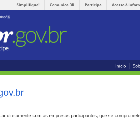
Simplifique!
Comunica BR
Participe
Acesso à infor
odapé
4
Início
Sob
gov.br
car diretamente com as empresas participantes, que se compromete