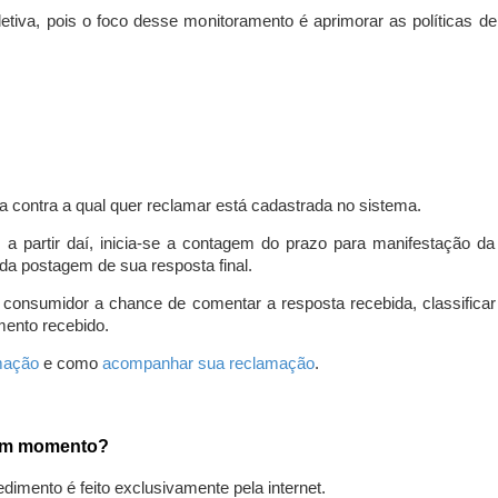
iva, pois o foco desse monitoramento é aprimorar as políticas d
a contra a qual quer reclamar está cadastrada no sistema.
, a partir daí, inicia-se a contagem do prazo para manifestação 
da postagem de sua resposta final.
 consumidor a chance de comentar a resposta recebida, classifi
mento recebido.
amação
e como
acompanhar sua reclamação
.
gum momento?
edimento é feito exclusivamente pela internet.