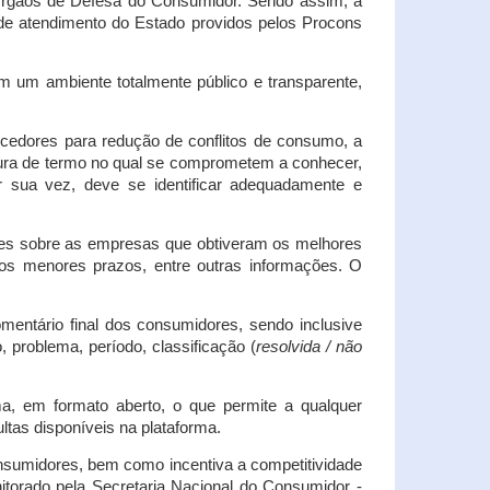
s Órgãos de Defesa do Consumidor. Sendo assim, a
s de atendimento do Estado providos pelos Procons
em um ambiente totalmente público e transparente,
necedores para redução de conflitos de consumo, a
atura de termo no qual se comprometem a conhecer,
r sua vez, deve se identificar adequadamente e
es sobre as empresas que obtiveram os melhores
os menores prazos, entre outras informações. O
mentário final dos consumidores, sendo inclusive
 problema, período, classificação (
resolvida / não
ma, em formato aberto, o que permite a qualquer
tas disponíveis na plataforma.
onsumidores, bem como incentiva a competitividade
itorado pela Secretaria Nacional do Consumidor -