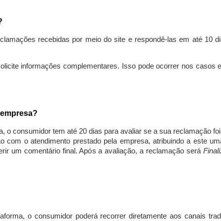
s?
lamações recebidas por meio do site e respondê-las em até 10 dia
solicite informações complementares. Isso pode ocorrer nos casos 
a empresa?
, o consumidor tem até 20 dias para avaliar se a sua reclamação fo
ção com o atendimento prestado pela empresa, atribuindo a este um
nserir um comentário final. Após a avaliação, a reclamação será
Final
aforma, o consumidor poderá recorrer diretamente aos canais trad