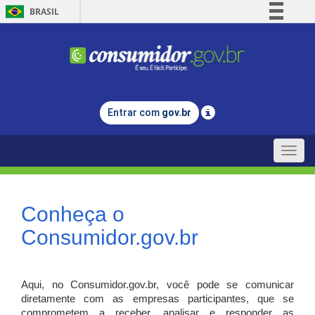
BRASIL
Simplifique!
Comunica BR
Participe
Acesso à informação
Entrar com
gov.br
Legislação
Canais
Toggle
naviga
Conheça o
Consumidor.gov.br
Aqui, no Consumidor.gov.br, você pode se comunicar
diretamente com as empresas participantes, que se
comprometem a receber, analisar e responder as