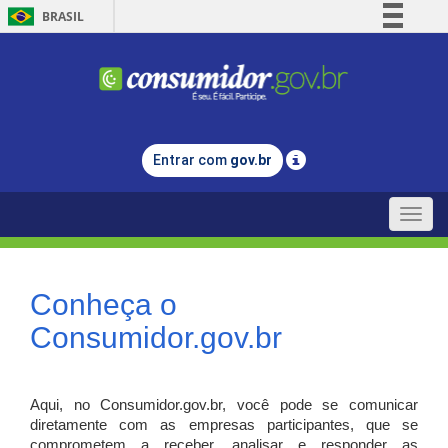
BRASIL
Simplifique!
Comunica BR
Participe
Acesso à informação
Entrar com
gov.br
Legislação
Canais
Toggle
naviga
Conheça o
Consumidor.gov.br
Aqui, no Consumidor.gov.br, você pode se comunicar
diretamente com as empresas participantes, que se
comprometem a receber, analisar e responder as