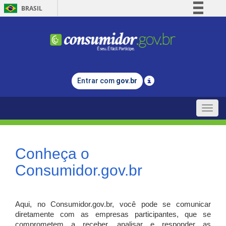
BRASIL
Simplifique!
Comunica BR
Participe
Acesso à informação
Entrar com
gov.br
Legislação
Canais
Toggle
naviga
Conheça o
Consumidor.gov.br
Aqui, no Consumidor.gov.br, você pode se comunicar
diretamente com as empresas participantes, que se
comprometem a receber, analisar e responder as