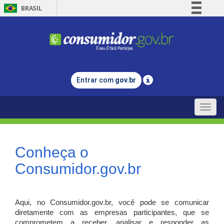
BRASIL
Simplifique!
Comunica BR
Participe
Acesso à informação
Entrar com
gov.br
Legislação
Canais
Toggle
naviga
Conheça o
Consumidor.gov.br
Aqui, no Consumidor.gov.br, você pode se comunicar
diretamente com as empresas participantes, que se
comprometem a receber, analisar e responder as