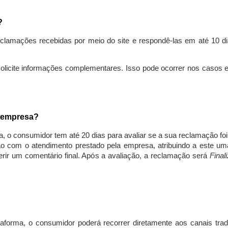
s?
lamações recebidas por meio do site e respondê-las em até 10 dia
solicite informações complementares. Isso pode ocorrer nos casos 
a empresa?
, o consumidor tem até 20 dias para avaliar se a sua reclamação fo
ção com o atendimento prestado pela empresa, atribuindo a este um
nserir um comentário final. Após a avaliação, a reclamação será
Final
aforma, o consumidor poderá recorrer diretamente aos canais trad