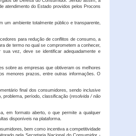
s Órgãos de Defesa do Consumidor. Sendo assim, a
s de atendimento do Estado providos pelos Procons
em um ambiente totalmente público e transparente,
necedores para redução de conflitos de consumo, a
atura de termo no qual se comprometem a conhecer,
r sua vez, deve se identificar adequadamente e
es sobre as empresas que obtiveram os melhores
os menores prazos, entre outras informações. O
mentário final dos consumidores, sendo inclusive
 problema, período, classificação (
resolvida / não
ma, em formato aberto, o que permite a qualquer
tas disponíveis na plataforma.
onsumidores, bem como incentiva a competitividade
itorado pela Secretaria Nacional do Consumidor -