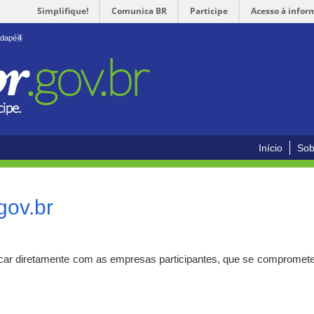
Simplifique!
Comunica BR
Participe
Acesso à infor
odapé
4
Início
Sob
gov.br
car diretamente com as empresas participantes, que se compromete