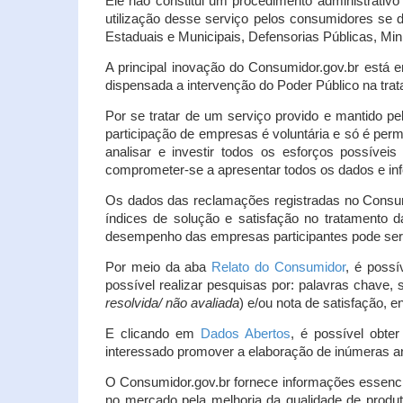
Ele não constitui um procedimento administrativ
utilização desse serviço pelos consumidores se d
Estaduais e Municipais, Defensorias Públicas, Mini
A principal inovação do Consumidor.gov.br está e
dispensada a intervenção do Poder Público na tratat
Por se tratar de um serviço provido e mantido pe
participação de empresas é voluntária e só é per
analisar e investir todos os esforços possíve
comprometer-se a apresentar todos os dados e inf
Os dados das reclamações registradas no Consu
índices de solução e satisfação no tratamento
desempenho das empresas participantes pode ser m
Por meio da aba
Relato do Consumidor
, é possí
possível realizar pesquisas por: palavras chave, 
resolvida/ não avaliada
) e/ou nota de satisfação, ent
E clicando em
Dados Abertos
, é possível obte
interessado promover a elaboração de inúmeras a
O Consumidor.gov.br fornece informações essencia
no mercado pela melhoria da qualidade de produt