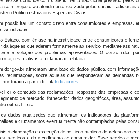
o e não se confunde com o atendimento tradicional prestado pelo
á sem prejuízo ao atendimento realizado pelos canais tradicionai
stério Público e Juizados Especiais Cíveis.
m possibilitar um contato direto entre consumidores e empresas, 
iva individual.
lo Estado, com ênfase na interatividade entre consumidores e for
mitida àquelas que aderem formalmente ao serviço, mediante assin
is para a solução dos problemas apresentados. O consumidor, po
ormações relativas à reclamação relatada.
midor.gov.br alimentam uma base de dados pública, com informaçõ
 das reclamações, sobre aquelas que responderam as demandas n
onitorado a partir do link
Indicadores
.
vel ler o conteúdo das reclamações, respostas das empresas e co
segmento de mercado, fornecedor, dados geográficos, área, assunto,
re outros filtros.
r os dados atualizados que alimentam os indicadores da platafor
nálises e cruzamentos eventualmente não contemplados pelas consul
is à elaboração e execução de políticas públicas de defesa dos c
os, serviços e do atendimento ao consumidor. Esse serviço é mon