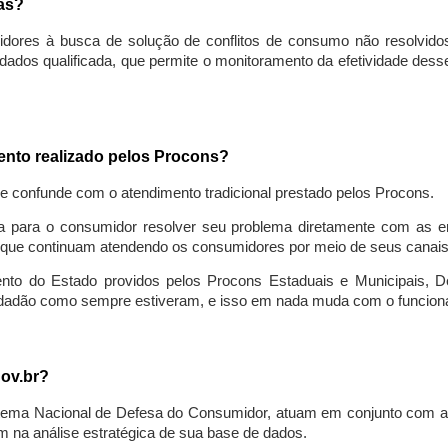
sas?
idores à busca de solução de conflitos de consumo não resolvido
ados qualificada, que permite o monitoramento da efetividade des
mento realizado pelos Procons?
se confunde com o atendimento tradicional prestado pelos Procons.
a para o consumidor resolver seu problema diretamente com as em
que continuam atendendo os consumidores por meio de seus canais t
ento do Estado providos pelos Procons Estaduais e Municipais, De
cidadão como sempre estiveram, e isso em nada muda com o funcion
gov.br?
ema Nacional de Defesa do Consumidor, atuam em conjunto com a 
 na análise estratégica de sua base de dados.