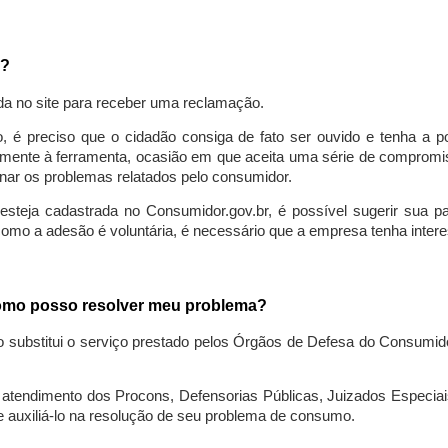
a?
da no site para receber uma reclamação.
o, é preciso que o cidadão consiga de fato ser ouvido e tenha a 
lmente à ferramenta, ocasião em que aceita uma série de compromiss
ionar os problemas relatados pelo consumidor.
eja cadastrada no Consumidor.gov.br, é possível sugerir sua parti
como a adesão é voluntária, é necessário que a empresa tenha intere
 como posso resolver meu problema?
o substitui o serviço prestado pelos Órgãos de Defesa do Consumi
endimento dos Procons, Defensorias Públicas, Juizados Especiais 
e auxiliá-lo na resolução de seu problema de consumo.