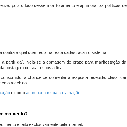
iva, pois o foco desse monitoramento é aprimorar as políticas d
a contra a qual quer reclamar está cadastrada no sistema.
, a partir daí, inicia-se a contagem do prazo para manifestação 
da postagem de sua resposta final.
 consumidor a chance de comentar a resposta recebida, classifi
mento recebido.
amação
e como
acompanhar sua reclamação
.
gum momento?
edimento é feito exclusivamente pela internet.