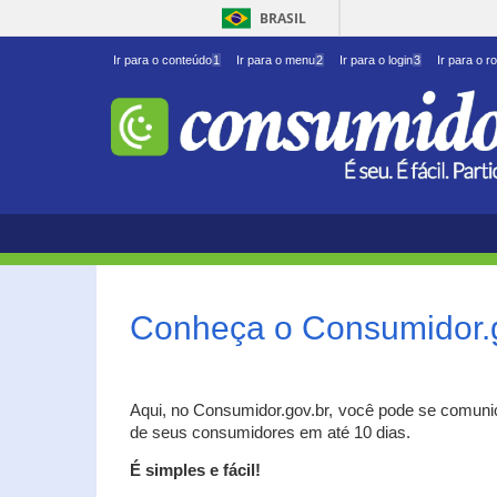
BRASIL
Ir para o conteúdo
1
Ir para o menu
2
Ir para o login
3
Ir para o r
Conheça o Consumidor.
Aqui, no Consumidor.gov.br, você pode se comuni
de seus consumidores em até 10 dias.
É simples e fácil!