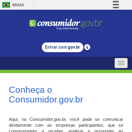
BRASIL
Simplifique!
Comunica BR
Participe
Acesso à informação
Entrar com
gov.br
Legislação
Canais
Toggle
naviga
Conheça o
Consumidor.gov.br
Aqui, no Consumidor.gov.br, você pode se comunicar
diretamente com as empresas participantes, que se
comprometem a receber, analisar e responder as