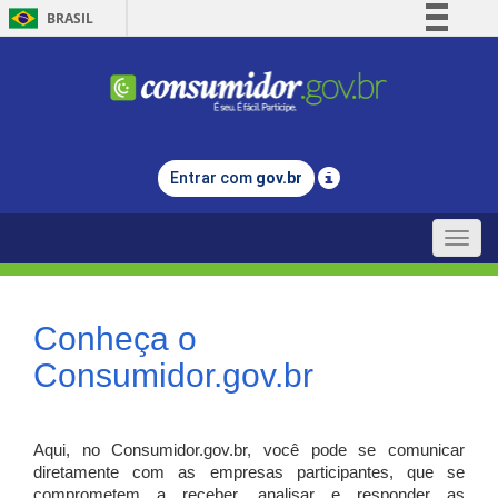
BRASIL
Simplifique!
Comunica BR
Participe
Acesso à informação
Entrar com
gov.br
Legislação
Canais
Toggle
naviga
Conheça o
Consumidor.gov.br
Aqui, no Consumidor.gov.br, você pode se comunicar
diretamente com as empresas participantes, que se
comprometem a receber, analisar e responder as