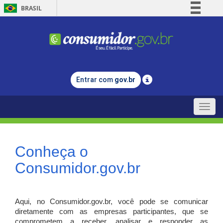
BRASIL
Simplifique!
Comunica BR
Participe
Acesso à informação
Entrar com
gov.br
Legislação
Canais
Toggle
naviga
Conheça o
Consumidor.gov.br
Aqui, no Consumidor.gov.br, você pode se comunicar
diretamente com as empresas participantes, que se
comprometem a receber, analisar e responder as