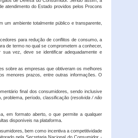
s Órgãos de Defesa do Consumidor. Sendo assim, a
s de atendimento do Estado providos pelos Procons
em um ambiente totalmente público e transparente,
necedores para redução de conflitos de consumo, a
atura de termo no qual se comprometem a conhecer,
r sua vez, deve se identificar adequadamente e
es sobre as empresas que obtiveram os melhores
os menores prazos, entre outras informações. O
mentário final dos consumidores, sendo inclusive
 problema, período, classificação (
resolvida / não
ma, em formato aberto, o que permite a qualquer
tas disponíveis na plataforma.
onsumidores, bem como incentiva a competitividade
itorado pela Secretaria Nacional do Consumidor -