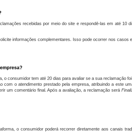
s?
lamações recebidas por meio do site e respondê-las em até 10 dia
solicite informações complementares. Isso pode ocorrer nos casos 
a empresa?
, o consumidor tem até 20 dias para avaliar se a sua reclamação fo
ção com o atendimento prestado pela empresa, atribuindo a este um
nserir um comentário final. Após a avaliação, a reclamação será
Final
aforma, o consumidor poderá recorrer diretamente aos canais trad