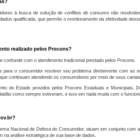
sas?
idores à busca de solução de conflitos de consumo não resolvido
ados qualificada, que permite o monitoramento da efetividade des
mento realizado pelos Procons?
se confunde com o atendimento tradicional prestado pelos Procons.
a para o consumidor resolver seu problema diretamente com as em
que continuam atendendo os consumidores por meio de seus canais t
ento do Estado providos pelos Procons Estaduais e Municipais, De
cidadão como sempre estiveram, e isso em nada muda com o funcion
gov.br?
ema Nacional de Defesa do Consumidor, atuam em conjunto com a 
 na análise estratégica de sua base de dados.