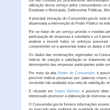
Ele não constitui um procedimento administrativ
utilização desse serviço pelos consumidores se d
Estaduais e Municipais, Defensorias Públicas, Mini
A principal inovação do Consumidor.gov.br está e
dispensada a intervenção do Poder Público na tratat
Por se tratar de um serviço provido e mantido pe
participação de empresas é voluntária e só é per
analisar e investir todos os esforços possíve
comprometer-se a apresentar todos os dados e inf
Os dados das reclamações registradas no Consu
índices de solução e satisfação no tratamento
desempenho das empresas participantes pode ser m
Por meio da aba
Relato do Consumidor
, é possí
possível realizar pesquisas por: palavras chave, 
resolvida/ não avaliada
) e/ou nota de satisfação, ent
E clicando em
Dados Abertos
, é possível obte
interessado promover a elaboração de inúmeras a
O Consumidor.gov.br fornece informações essencia
no mercado pela melhoria da qualidade de produt