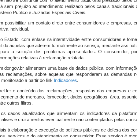
o e não se confunde com o atendimento tradicional prestado pelo
á sem prejuízo ao atendimento realizado pelos canais tradicionai
stério Público e Juizados Especiais Cíveis.
m possibilitar um contato direto entre consumidores e empresas, 
iva individual.
lo Estado, com ênfase na interatividade entre consumidores e for
mitida àquelas que aderem formalmente ao serviço, mediante assin
is para a solução dos problemas apresentados. O consumidor, po
ormações relativas à reclamação relatada.
midor.gov.br alimentam uma base de dados pública, com informaçõ
 das reclamações, sobre aquelas que responderam as demandas n
onitorado a partir do link
Indicadores
.
vel ler o conteúdo das reclamações, respostas das empresas e co
segmento de mercado, fornecedor, dados geográficos, área, assunto,
re outros filtros.
r os dados atualizados que alimentam os indicadores da platafor
nálises e cruzamentos eventualmente não contemplados pelas consul
is à elaboração e execução de políticas públicas de defesa dos c
os, serviços e do atendimento ao consumidor. Esse serviço é mon