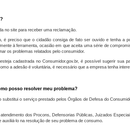
a?
da no site para receber uma reclamação.
o, é preciso que o cidadão consiga de fato ser ouvido e tenha a 
lmente à ferramenta, ocasião em que aceita uma série de compromiss
ionar os problemas relatados pelo consumidor.
eja cadastrada no Consumidor.gov.br, é possível sugerir sua parti
como a adesão é voluntária, é necessário que a empresa tenha intere
 como posso resolver meu problema?
o substitui o serviço prestado pelos Órgãos de Defesa do Consumi
endimento dos Procons, Defensorias Públicas, Juizados Especiais 
e auxiliá-lo na resolução de seu problema de consumo.