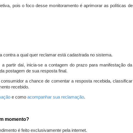
iva, pois o foco desse monitoramento é aprimorar as políticas d
a contra a qual quer reclamar está cadastrada no sistema.
, a partir daí, inicia-se a contagem do prazo para manifestação 
da postagem de sua resposta final.
 consumidor a chance de comentar a resposta recebida, classifi
mento recebido.
amação
e como
acompanhar sua reclamação
.
gum momento?
edimento é feito exclusivamente pela internet.