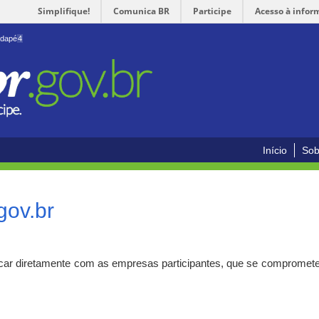
Simplifique!
Comunica BR
Participe
Acesso à infor
odapé
4
Início
Sob
gov.br
car diretamente com as empresas participantes, que se compromete