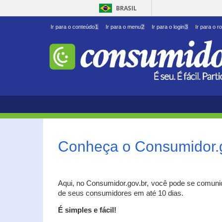
BRASIL
Ir para o conteúdo
1
Ir para o menu
2
Ir para o login
3
Ir para o r
Conheça o Consumidor.
Aqui, no Consumidor.gov.br, você pode se comuni
de seus consumidores em até 10 dias.
É simples e fácil!