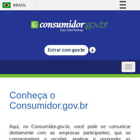
BRASIL
Simplifique!
Comunica BR
Participe
Acesso à informação
Entrar com
gov.br
Legislação
Canais
Toggle
naviga
Conheça o
Consumidor.gov.br
Aqui, no Consumidor.gov.br, você pode se comunicar
diretamente com as empresas participantes, que se
comprometem a receber, analisar e responder as