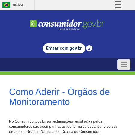
BRASIL
Simplifique!
Comunica BR
Participe
Acesso à informação
Entrar com
gov.br
Legislação
Canais
Toggle
naviga
Como Aderir - Órgãos de
Monitoramento
No Consumidor.gov.br, as reclamações registradas pelos
consumidores são acompanhadas, de forma coletiva, por diversos
órgãos do Sistema Nacional de Defesa do Consumidor.