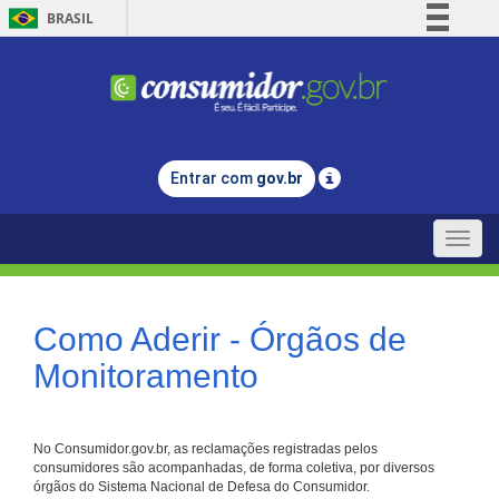
BRASIL
Simplifique!
Comunica BR
Participe
Acesso à informação
Entrar com
gov.br
Legislação
Canais
Toggle
naviga
Como Aderir - Órgãos de
Monitoramento
No Consumidor.gov.br, as reclamações registradas pelos
consumidores são acompanhadas, de forma coletiva, por diversos
órgãos do Sistema Nacional de Defesa do Consumidor.