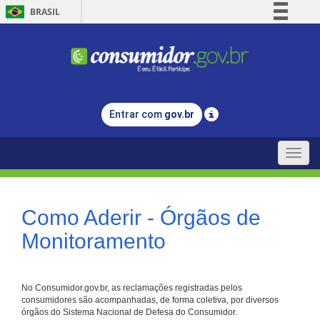
BRASIL
Simplifique!
Comunica BR
Participe
Acesso à informação
Entrar com
gov.br
Legislação
Canais
Toggle
naviga
Como Aderir - Órgãos de
Monitoramento
No Consumidor.gov.br, as reclamações registradas pelos
consumidores são acompanhadas, de forma coletiva, por diversos
órgãos do Sistema Nacional de Defesa do Consumidor.