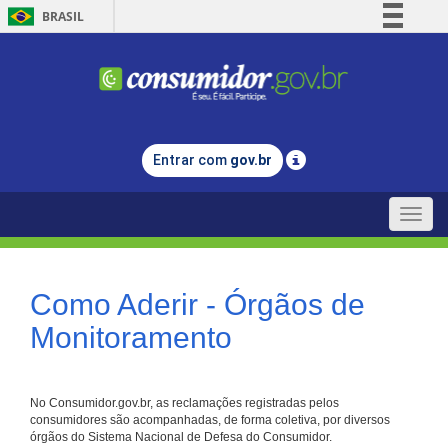
BRASIL
Simplifique!
Comunica BR
Participe
Acesso à informação
Entrar com
gov.br
Legislação
Canais
Toggle
naviga
Como Aderir - Órgãos de
Monitoramento
No Consumidor.gov.br, as reclamações registradas pelos
consumidores são acompanhadas, de forma coletiva, por diversos
órgãos do Sistema Nacional de Defesa do Consumidor.