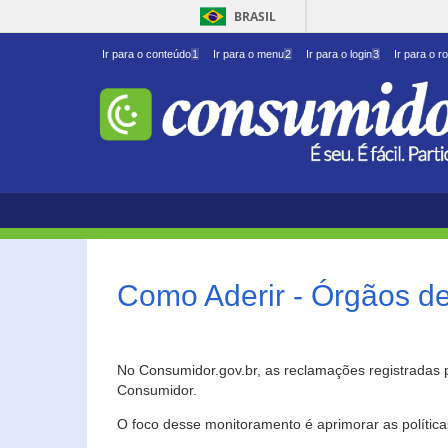
BRASIL
Ir para o conteúdo
1
Ir para o menu
2
Ir para o login
3
Ir para o r
Como Aderir - Órgãos d
No Consumidor.gov.br, as reclamações registradas 
Consumidor.
O foco desse monitoramento é aprimorar as polític