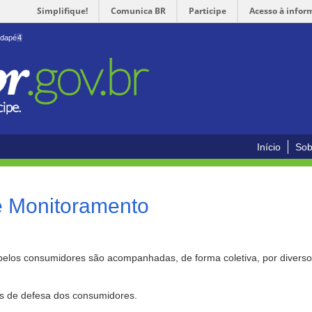
Simplifique!
Comunica BR
Participe
Acesso à infor
odapé
4
Início
Sob
e Monitoramento
pelos consumidores são acompanhadas, de forma coletiva, por divers
as de defesa dos consumidores.