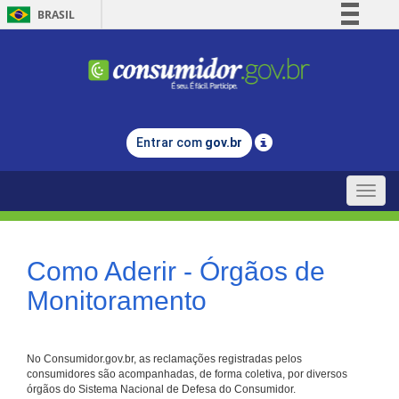
BRASIL
Simplifique!
Comunica BR
Participe
Acesso à informação
Entrar com
gov.br
Legislação
Canais
Toggle
naviga
Como Aderir - Órgãos de
Monitoramento
No Consumidor.gov.br, as reclamações registradas pelos
consumidores são acompanhadas, de forma coletiva, por diversos
órgãos do Sistema Nacional de Defesa do Consumidor.