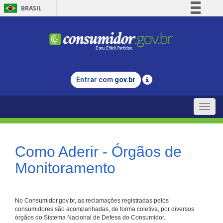
BRASIL
Simplifique!
Comunica BR
Participe
Acesso à informação
Entrar com
gov.br
Legislação
Canais
Toggle
naviga
Como Aderir - Órgãos de
Monitoramento
No Consumidor.gov.br, as reclamações registradas pelos
consumidores são acompanhadas, de forma coletiva, por diversos
órgãos do Sistema Nacional de Defesa do Consumidor.