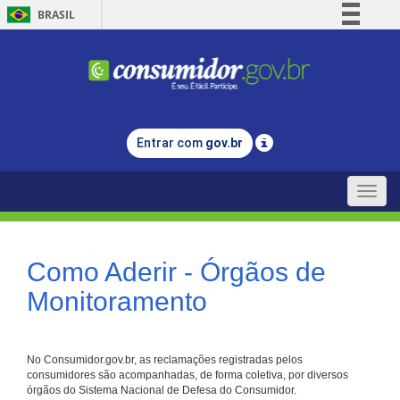
BRASIL
Simplifique!
Comunica BR
Participe
Acesso à informação
Entrar com
gov.br
Legislação
Canais
Toggle
naviga
Como Aderir - Órgãos de
Monitoramento
No Consumidor.gov.br, as reclamações registradas pelos
consumidores são acompanhadas, de forma coletiva, por diversos
órgãos do Sistema Nacional de Defesa do Consumidor.