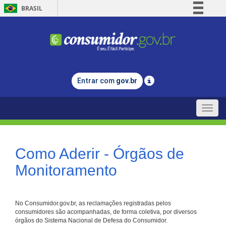
BRASIL
Simplifique!
Comunica BR
Participe
Acesso à informação
Entrar com
gov.br
Legislação
Canais
Toggle
naviga
Como Aderir - Órgãos de
Monitoramento
No Consumidor.gov.br, as reclamações registradas pelos
consumidores são acompanhadas, de forma coletiva, por diversos
órgãos do Sistema Nacional de Defesa do Consumidor.