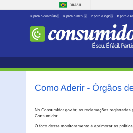
BRASIL
Ir para o conteúdo
1
Ir para o menu
2
Ir para o login
3
Ir para o r
Como Aderir - Órgãos d
No Consumidor.gov.br, as reclamações registradas 
Consumidor.
O foco desse monitoramento é aprimorar as polític