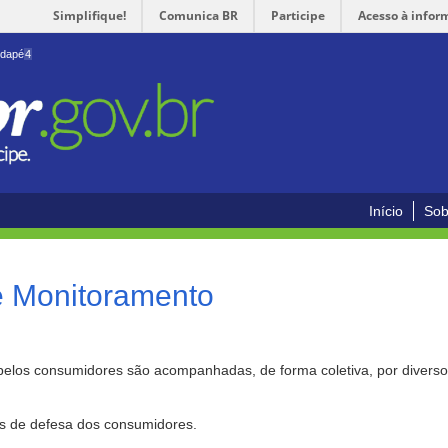
Simplifique!
Comunica BR
Participe
Acesso à infor
odapé
4
Início
Sob
e Monitoramento
pelos consumidores são acompanhadas, de forma coletiva, por divers
as de defesa dos consumidores.