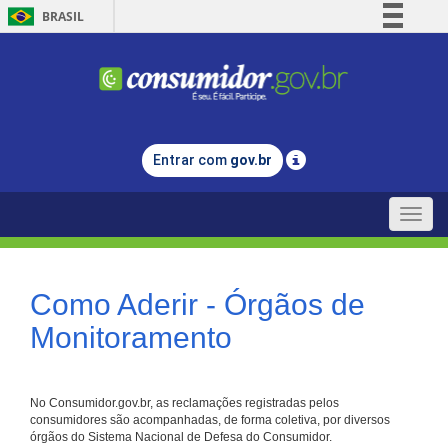
BRASIL
Simplifique!
Comunica BR
Participe
Acesso à informação
Entrar com
gov.br
Legislação
Canais
Toggle
naviga
Como Aderir - Órgãos de
Monitoramento
No Consumidor.gov.br, as reclamações registradas pelos
consumidores são acompanhadas, de forma coletiva, por diversos
órgãos do Sistema Nacional de Defesa do Consumidor.