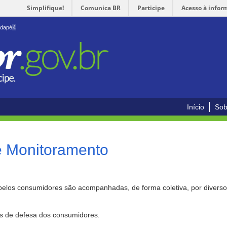
Simplifique!
Comunica BR
Participe
Acesso à infor
odapé
4
Início
Sob
e Monitoramento
pelos consumidores são acompanhadas, de forma coletiva, por divers
as de defesa dos consumidores.