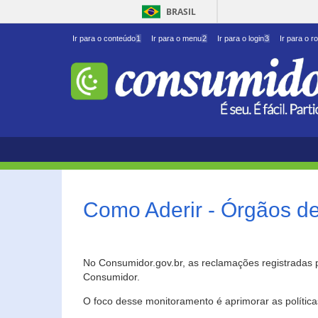
BRASIL
Ir para o conteúdo
1
Ir para o menu
2
Ir para o login
3
Ir para o r
Como Aderir - Órgãos d
No Consumidor.gov.br, as reclamações registradas 
Consumidor.
O foco desse monitoramento é aprimorar as polític