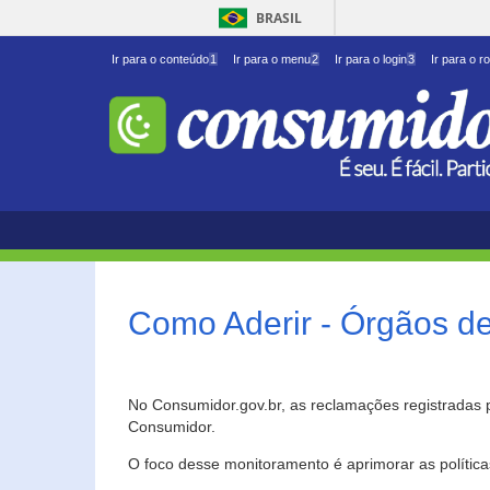
BRASIL
Ir para o conteúdo
1
Ir para o menu
2
Ir para o login
3
Ir para o r
Como Aderir - Órgãos d
No Consumidor.gov.br, as reclamações registradas 
Consumidor.
O foco desse monitoramento é aprimorar as polític