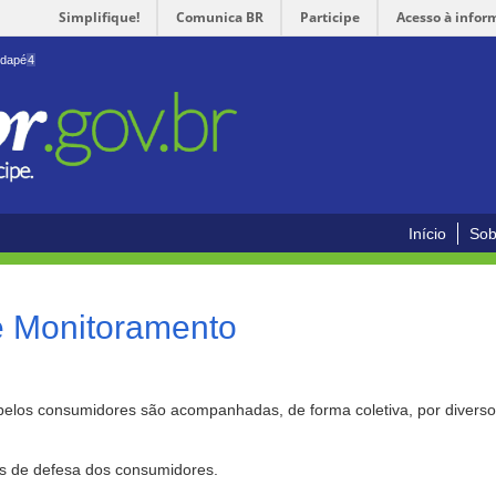
Simplifique!
Comunica BR
Participe
Acesso à infor
odapé
4
Início
Sob
e Monitoramento
pelos consumidores são acompanhadas, de forma coletiva, por divers
as de defesa dos consumidores.