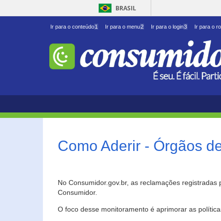
BRASIL
Ir para o conteúdo
1
Ir para o menu
2
Ir para o login
3
Ir para o r
Como Aderir - Órgãos d
No Consumidor.gov.br, as reclamações registradas 
Consumidor.
O foco desse monitoramento é aprimorar as polític