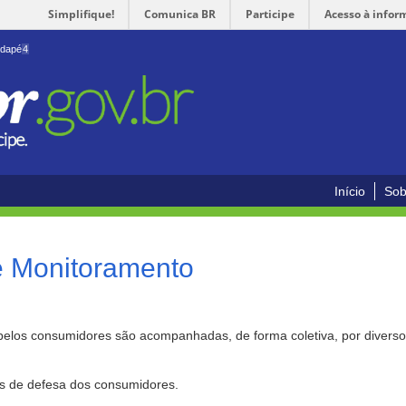
Simplifique!
Comunica BR
Participe
Acesso à infor
odapé
4
Início
Sob
e Monitoramento
pelos consumidores são acompanhadas, de forma coletiva, por divers
as de defesa dos consumidores.