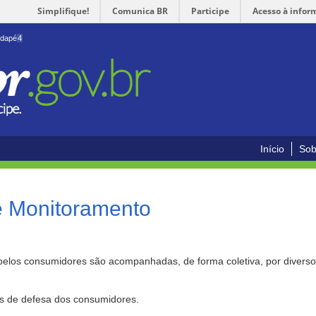
Simplifique!
Comunica BR
Participe
Acesso à infor
odapé
4
Início
Sob
e Monitoramento
pelos consumidores são acompanhadas, de forma coletiva, por divers
as de defesa dos consumidores.