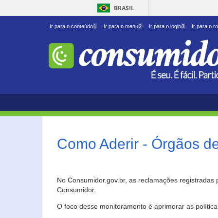
BRASIL
Ir para o conteúdo
1
Ir para o menu
2
Ir para o login
3
Ir para o r
Como Aderir - Órgãos d
No Consumidor.gov.br, as reclamações registradas 
Consumidor.
O foco desse monitoramento é aprimorar as polític