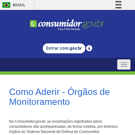
BRASIL
Simplifique!
Comunica BR
Participe
Acesso à informação
Entrar com
gov.br
Legislação
Canais
Toggle
naviga
Como Aderir - Órgãos de
Monitoramento
No Consumidor.gov.br, as reclamações registradas pelos
consumidores são acompanhadas, de forma coletiva, por diversos
órgãos do Sistema Nacional de Defesa do Consumidor.