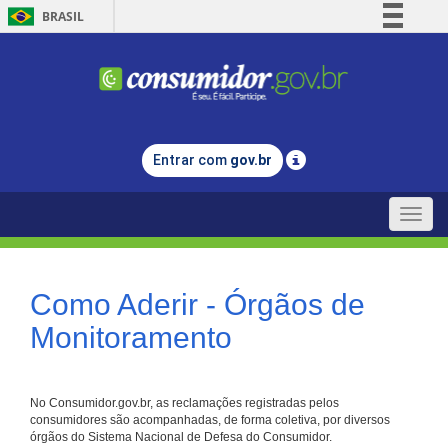
BRASIL
Simplifique!
Comunica BR
Participe
Acesso à informação
Entrar com
gov.br
Legislação
Canais
Toggle
naviga
Como Aderir - Órgãos de
Monitoramento
No Consumidor.gov.br, as reclamações registradas pelos
consumidores são acompanhadas, de forma coletiva, por diversos
órgãos do Sistema Nacional de Defesa do Consumidor.