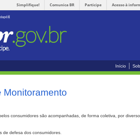
Simplifique!
Comunica BR
Participe
Acesso à infor
odapé
4
Início
Sob
e Monitoramento
pelos consumidores são acompanhadas, de forma coletiva, por divers
as de defesa dos consumidores.