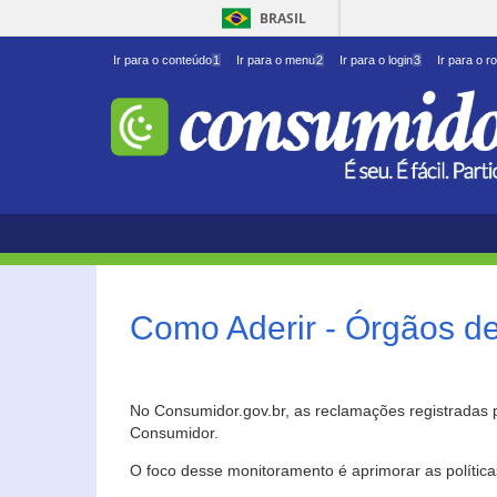
BRASIL
Ir para o conteúdo
1
Ir para o menu
2
Ir para o login
3
Ir para o r
Como Aderir - Órgãos d
No Consumidor.gov.br, as reclamações registradas 
Consumidor.
O foco desse monitoramento é aprimorar as polític