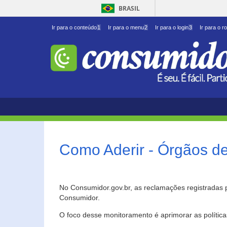
BRASIL
Ir para o conteúdo
1
Ir para o menu
2
Ir para o login
3
Ir para o r
Como Aderir - Órgãos d
No Consumidor.gov.br, as reclamações registradas 
Consumidor.
O foco desse monitoramento é aprimorar as polític