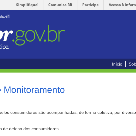
Simplifique!
Comunica BR
Participe
Acesso à infor
odapé
4
Início
Sob
e Monitoramento
pelos consumidores são acompanhadas, de forma coletiva, por divers
as de defesa dos consumidores.