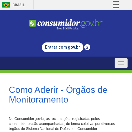
BRASIL
Simplifique!
Comunica BR
Participe
Acesso à informação
Entrar com
gov.br
Legislação
Canais
Toggle
naviga
Como Aderir - Órgãos de
Monitoramento
No Consumidor.gov.br, as reclamações registradas pelos
consumidores são acompanhadas, de forma coletiva, por diversos
órgãos do Sistema Nacional de Defesa do Consumidor.