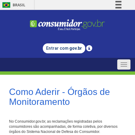
BRASIL
Simplifique!
Comunica BR
Participe
Acesso à informação
Entrar com
gov.br
Legislação
Canais
Toggle
naviga
Como Aderir - Órgãos de
Monitoramento
No Consumidor.gov.br, as reclamações registradas pelos
consumidores são acompanhadas, de forma coletiva, por diversos
órgãos do Sistema Nacional de Defesa do Consumidor.