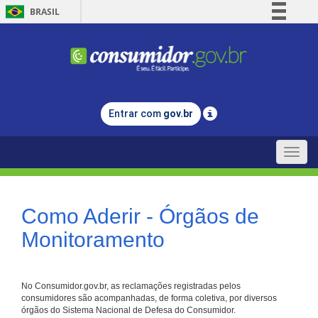
BRASIL
Simplifique!
Comunica BR
Participe
Acesso à informação
Entrar com
gov.br
Legislação
Canais
Toggle
naviga
Como Aderir - Órgãos de
Monitoramento
No Consumidor.gov.br, as reclamações registradas pelos
consumidores são acompanhadas, de forma coletiva, por diversos
órgãos do Sistema Nacional de Defesa do Consumidor.