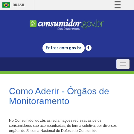
BRASIL
Simplifique!
Comunica BR
Participe
Acesso à informação
Entrar com
gov.br
Legislação
Canais
Toggle
naviga
Como Aderir - Órgãos de
Monitoramento
No Consumidor.gov.br, as reclamações registradas pelos
consumidores são acompanhadas, de forma coletiva, por diversos
órgãos do Sistema Nacional de Defesa do Consumidor.