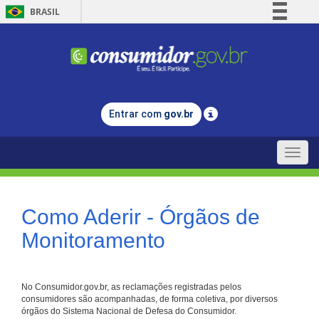
BRASIL
Simplifique!
Comunica BR
Participe
Acesso à informação
Entrar com
gov.br
Legislação
Canais
Toggle
naviga
Como Aderir - Órgãos de
Monitoramento
No Consumidor.gov.br, as reclamações registradas pelos
consumidores são acompanhadas, de forma coletiva, por diversos
órgãos do Sistema Nacional de Defesa do Consumidor.