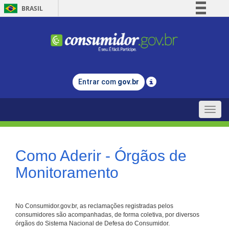
BRASIL
Simplifique!
Comunica BR
Participe
Acesso à informação
Entrar com
gov.br
Legislação
Canais
Toggle
naviga
Como Aderir - Órgãos de
Monitoramento
No Consumidor.gov.br, as reclamações registradas pelos
consumidores são acompanhadas, de forma coletiva, por diversos
órgãos do Sistema Nacional de Defesa do Consumidor.